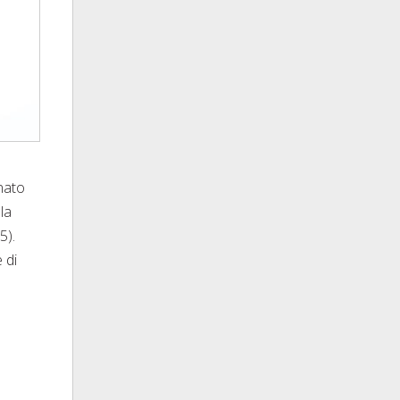
nato
la
5).
 di