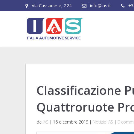
Via Cassanese, 224
info@ias.it
+3
Classificazione 
Quattroruote Pro
da
IAS
|
16 dicembre 2019
|
Notizie IAS
|
0 comme