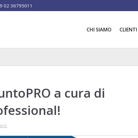
9 02 36795011
CHI SIAMO
CLIENTI
PuntoPRO a cura di
fessional!
nti